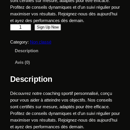
sont certifiés sur mesure, adaptés pour être efficace.
Profitez de conseils dynamiques et d’un suivi régulier pour
maximiser vos résultats. Rejoignez-nous dès aujourd’hui
et ayez des performances dès demain.
q
Sign Up Now
u
a
Category:
Non classé
n
Description
t
i
Avis (0)
t
é
Description
d
e
Découvrez notre coaching sportif personnalisé, conçu
P
pour vous aider à atteindre vos objectifs. Nos conseils
A
sont certifiés sur mesure, adaptés pour être efficace.
C
Profitez de conseils dynamiques et d’un suivi régulier pour
K
maximiser vos résultats. Rejoignez-nous dès aujourd’hui
T
et ayez des performances dès demain.
O