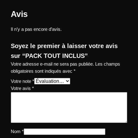
U
T
Avis
I
N
Il n’y a pas encore d’avis.
C
L
Soyez le premier à laisser votre avis
U
S
sur “PACK TOUT INCLUS”
Votre adresse e-mail ne sera pas publiée.
Les champs
obligatoires sont indiqués avec
*
Votre note
*
Votre avis
*
Nom
*