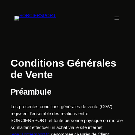
Aller
au
contenu
Conditions Générales
de Vente
Préambule
Les présentes conditions générales de vente (CGV)
régissent l’ensemble des relations entre
SORCIERSPORT, et toute personne physique ou morale
souhaitant effectuer un achat via le site internet
www.sorciersport.fr
, dénommée ci-après “le Client”.