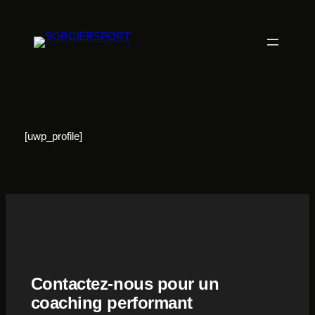
Aller
au
contenu
[uwp_profile]
Contactez-nous pour un
coaching performant